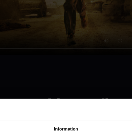
Resident Evil
Se den i Uppsala
Information