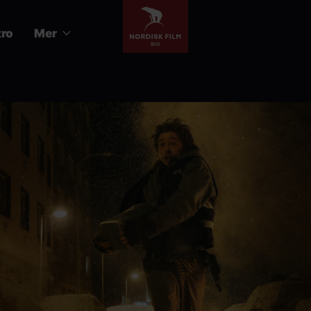
tro
Mer