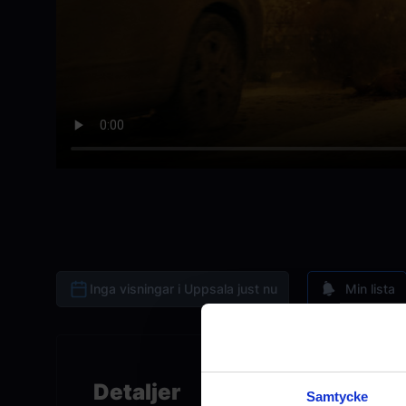
Inga visningar i Uppsala just nu
Min lista
Detaljer
Samtycke