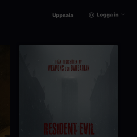
Logga in
Uppsala
User
account
menu