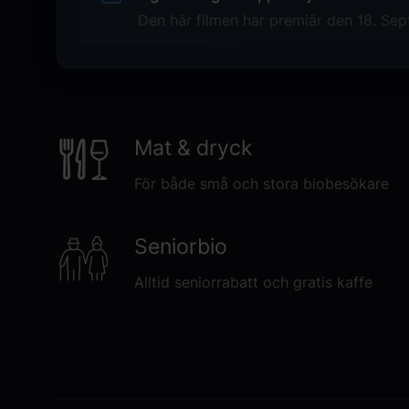
Den här filmen har premiär den 18. Sep
Original language
EN
Genre
Skräck
Mat & dryck
Distributör
SF/Sony
För både små och stora biobesökare
Seniorbio
Alltid seniorrabatt och gratis kaffe