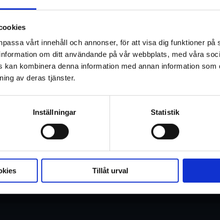
Visningar publiceras senare. Det finns in
tillgängliga visningar i Uppsala
cookies
npassa vårt innehåll och annonser, för att visa dig funktioner på 
Den visionäre regissören Zach Cregger
ar information om ditt användande på vår webbplats, med våra soc
nervkittlande - och skrämmande - nytol
rs kan kombinera denna information med annan information som d
ning av deras tjänster.
I en helt ny berättelse följer vi Bryan
dras in i en intensiv kamp för överlevn
Inställningar
Statistik
Regisserad av Zach Cregger med manu
Producerad av Robert Kulzer Zach Creg
Visa mer
Asad Qizilbash.
I rollerna ser vi Austin Abrams, Zach C
okies
Tillåt urval