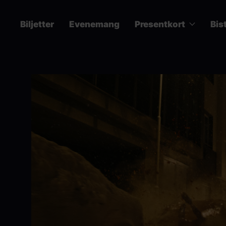
Hoppa
till
Biljetter
Evenemang
Presentkort
Bis
huvudinnehåll
Main
navigation