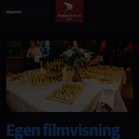
Hoppa
till
huvudinnehåll
Egen filmvisning