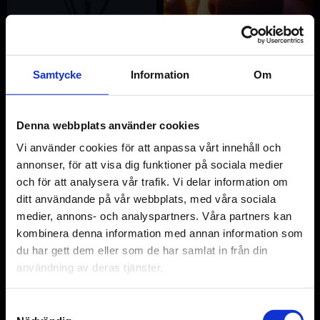
Samtycke
Information
Om
Denna webbplats använder cookies
Vi använder cookies för att anpassa vårt innehåll och
annonser, för att visa dig funktioner på sociala medier
11 september
11 september
och för att analysera vår trafik. Vi delar information om
ditt användande på vår webbplats, med våra sociala
Monsterfabriken
Superhunden Charlie
medier, annons- och analyspartners. Våra partners kan
kombinera denna information med annan information som
du har gett dem eller som de har samlat in från din
Min lista
Min lista
användning av deras tjänster.
Samtyckesval