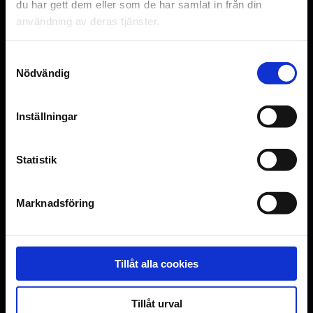
du har gett dem eller som de har samlat in från din
användning av deras tjänster.
På Nordisk Film Bio värdesätter vi det
personliga mötet. På varje biograf arbetar ca
Samtyckesval
30 medarbetare med att erbjuda våra
Nödvändig
besökare bra och spännande bioupplevelser
varje dag. Vi är stolta över att ge många av
Inställningar
våra yngre medarbetera ett första viktigt steg
in på arbetsmarknaden.
Statistik
Lediga tjänster
Marknadsföring
Just nu finns inga lediga tjänster.
För med information om karriärsmöjligheter på
Tillåt alla cookies
alla våra verksamhetsområden,
se
nordiskfilm.com/careers-nordisk-
Tillåt urval