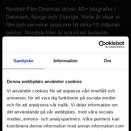
Nordisk Film Cinemas driver 40+ biografer i
Danmark, Norge och Sverige. Varje år visar vi
film och serverar popcorn till cirka 10 miljoner
gäster. Nordisk Film är också en ledande
producent och distributör av innehåll i de
nordiska länderna. Vi investerar även i
verksamheter inom spelutveckling och
Samtycke
Information
Om
marknadsför PlayStation i Norden och
Baltikum.
Denna webbplats använder cookies
Vi är en del av Egmont, som drivs som en fond.
Vi använder cookies för att anpassa vårt innehåll och
Det innebär att vårt överskott blir
annonser, för att visa dig funktioner på sociala medier
återinvesterat i verksamheterna och vi varje år
och för att analysera vår trafik. Vi delar information om
ger mer än 13 miljoner euro till välgörande
ditt användande på vår webbplats, med våra sociala
medier, annons- och analyspartners. Våra partners kan
ändamål, som förbättrar situationen för utsatta
kombinera denna information med annan information som
barn och stöttar filmtalang.