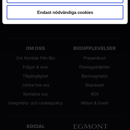
film
(öppnas i ett nytt fönster).
Endast nödvändiga cookies
OM OSS
BIOUPPLEVELSER
Om Nordisk Film Bio
Presentkort
Frågor & svar
Företagsbiljetter
Tillgänglighet
Barnvagnsbio
Jobba hos oss
Biopasset
Kontakta oss
4DX
Integritets- och cookiepolicy
Möten & Event
SOCIAL