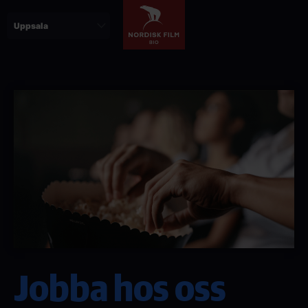
Hoppa
till
huvudinnehåll
Jobba hos oss