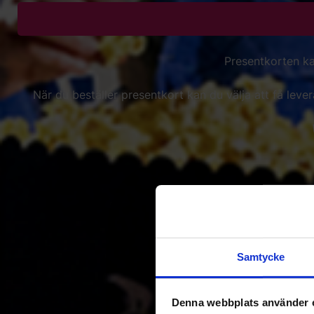
Presentkorten ka
När du beställer presentkort kan du välja att få leve
Behöver du en sna
Vi erbjude
Samtycke
Denna webbplats använder 
Paragraphs