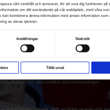
npassa vårt innehåll och annonser, för att visa dig funktioner på 
ar information om ditt användande på vår webbplats, med våra soc
rs kan kombinera denna information med annan information som d
ning av deras tjänster.
 bekväma reclinersfåtöljer, omslutande ljud från Dol
Inställningar
Statistik
ckså väldigt enkelt att besöka oss.
ens Galleria, precis ovanför parkeringsgaraget. Allt
okies
Tillåt urval
 och regionalbussar.
a med över 150 olika butiker och restauranger.
par och kränger. Dimma, doft av bränt gummi och snö 