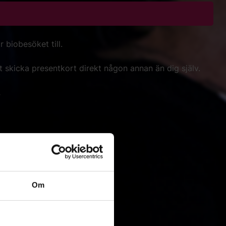
 biobesöket till.
t skicka presentkort direkt någon annan än dig själv.
.
snabbt och enkelt.
s mer här
.
Om