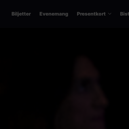
Hoppa
till
Biljetter
Evenemang
Presentkort
Bis
huvudinnehåll
Main
navigation