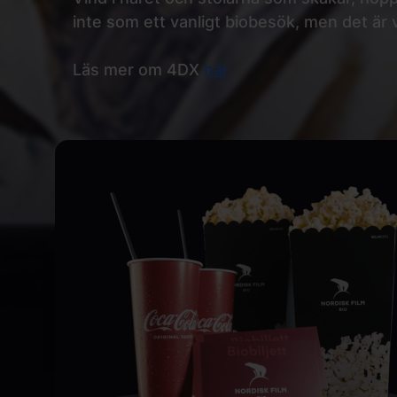
inte som ett vanligt biobesök, men det är v
Läs mer om 4DX
här