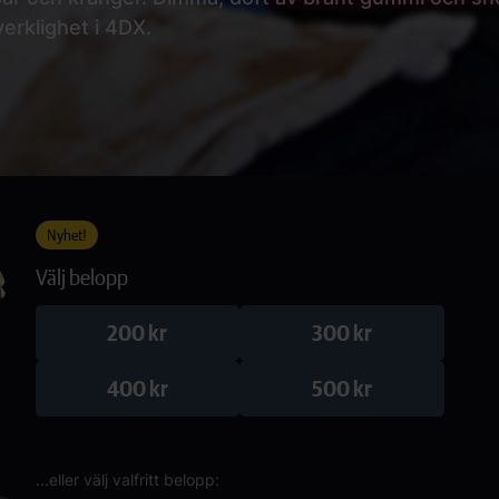
erklighet i 4DX.
Nyhet!
Välj belopp
200 kr
300 kr
400 kr
500 kr
...eller välj valfritt belopp: