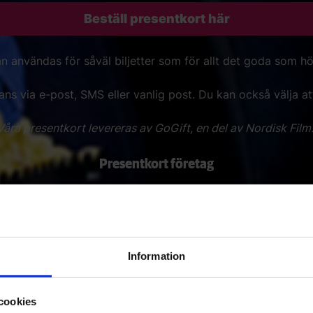
Beställ presentkort här
n användas för såväl biljetter som för allt det goda som hör
rans via e-post, SMS eller vanlig post.
Du kan också välja at
Våra presentkort levereras av GoGift, en del av Nordisk Film
Presentkort företag
bb julgåva? Även företag kan klicka hem presentkort ovan 
r även företagsbiljetter, men med lite längre leveranstid.
Lä
Information
cookies