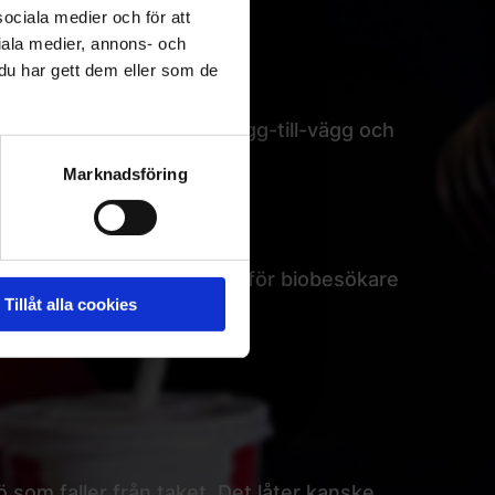
sociala medier och för att
iala medier, annons- och
u har gett dem eller som de
by ATMOS, biodukar från vägg-till-vägg och
Marknadsföring
id 4 timmars fri parkering för biobesökare
Tillåt alla cookies
som faller från taket. Det låter kanske