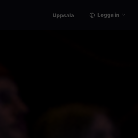
Logga in
Uppsala
User
account
menu