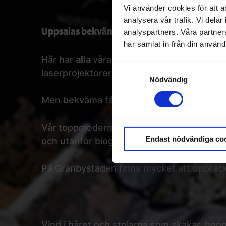
Vi använder cookies för att a
analysera vår trafik. Vi del
Uppsalas bekvämaste biobesök
analyspartners. Våra partne
har samlat in från din använd
Här har
alla
våra ordinarie salonger lyxigt
Samtyckesval
laserprojektorer med knivskarp 4K-bild.
Nödvändig
Men bekväma fåtöljer är inte allt. Det är o
Vår toppmoderna biograf finns i Gränbystad
Endast nödvändiga co
och utanför biografen stannar både lokal-
På Gränbystaden finns mycket att upptäck
Vind i håret och stolarna som skakar, hop