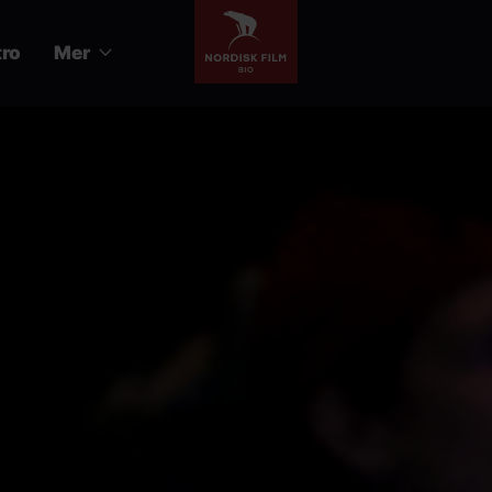
tro
Mer