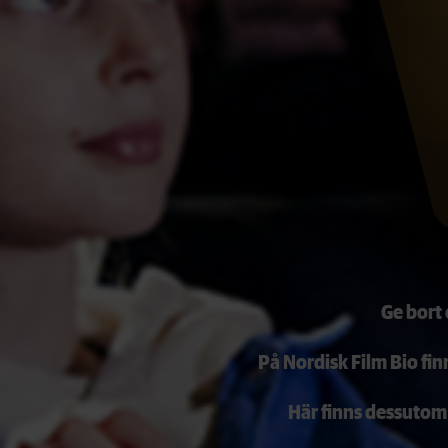
Ge bort 
På Nordisk Film Bio fin
Här finns dessutom