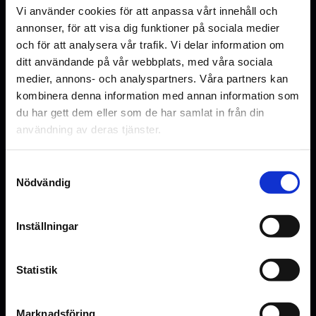
Vi använder cookies för att anpassa vårt innehåll och
annonser, för att visa dig funktioner på sociala medier
När du köper presentkort på plats på någon av
och för att analysera vår trafik. Vi delar information om
våra biografer kan dessa laddas med ett
ditt användande på vår webbplats, med våra sociala
valfritt belopp. Våra presentkort gäller på
medier, annons- och analyspartners. Våra partners kan
Nordisk Film Bio i Uppsala och Malmö.
kombinera denna information med annan information som
du har gett dem eller som de har samlat in från din
Företagsbiljetter
användning av deras tjänster.
Samtyckesval
En perfekt gåva till anställda, kunder eller
Nödvändig
partners.
Läs mer här
.
Inställningar
Statistik
Marknadsföring