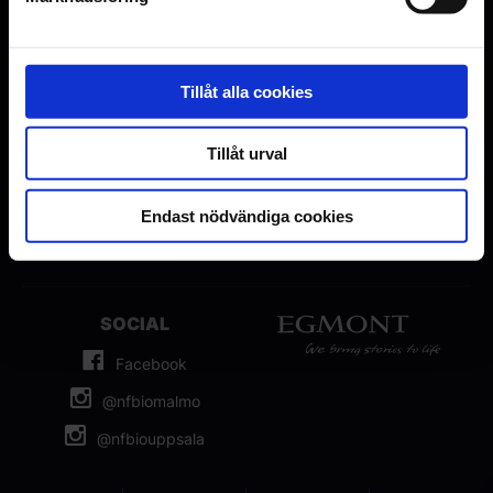
OM OSS
BIOUPPLEVELSER
Om Nordisk Film Bio
Presentkort
Tillåt alla cookies
Frågor & svar
Företagsbiljetter
Tillgänglighet
Barnvagnsbio
Tillåt urval
Jobba hos oss
Biopasset
Kontakta oss
4DX
Endast nödvändiga cookies
Integritets- och cookiepolicy
Möten & Event
SOCIAL
Facebook
@nfbiomalmo
@nfbiouppsala