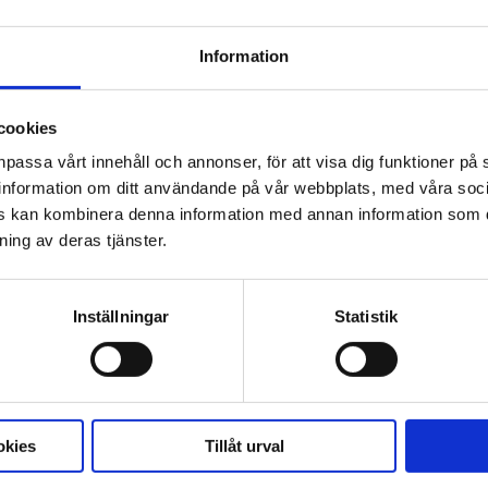
Information
cookies
npassa vårt innehåll och annonser, för att visa dig funktioner på 
ar information om ditt användande på vår webbplats, med våra soc
rs kan kombinera denna information med annan information som d
ning av deras tjänster.
bättre. Därför har alla våra ordinarie salonger lyxigt
Inställningar
Statistik
llbaka om du vill.
omslutande ljud från Dolby ATMOS, biodukar från väg
okies
Tillåt urval