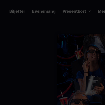
Hoppa
till
Biljetter
Evenemang
Presentkort
Me
huvudinnehåll
Main
navigation