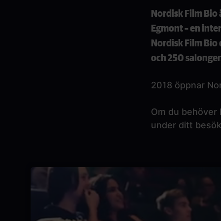
Nordisk Film Bio 
Egmont – en inte
Nordisk Film Bio
och 250 salonger.
2018 öppnar Nord
Om du behöver k
under ditt besök
Paragraphs
Video
file