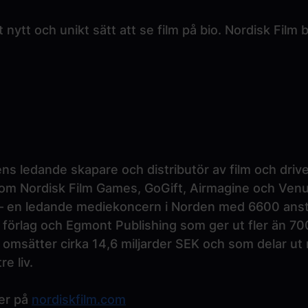
 nytt och unikt sätt att se film på bio. Nordisk Film
s ledande skapare och distributör av film och driv
 som Nordisk Film Games, GoGift, Airmagine och Venue
 – en ledande mediekoncern i Norden med 6600 anst
 förlag och Egmont Publishing som ger ut fler än 700
omsätter cirka 14,6 miljarder SEK och som delar ut m
re liv.
ter på
nordiskfilm.com