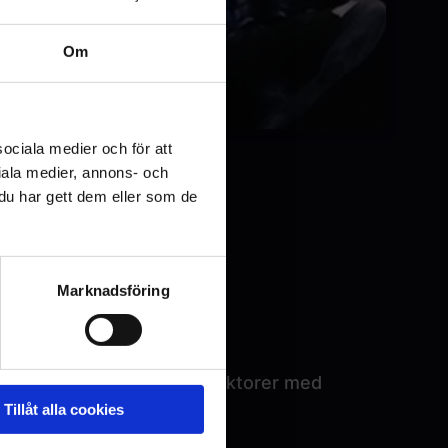
Om
sociala medier och för att
iala medier, annons- och
u har gett dem eller som de
 bekväma reclinersfåtöljer.
Marknadsföring
g-till-vägg och laserprojektorer med
Tillåt alla cookies