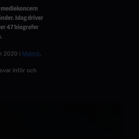
ta mediekoncern
nder. Idag driver
er 47 biografer
.
 2020 i
Malmö
.
 svar inför och