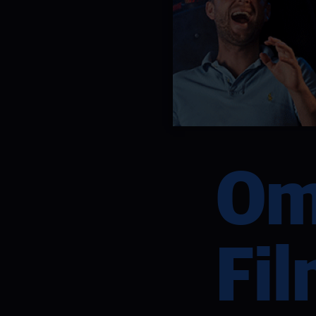
Om
Fil