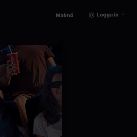
Logga in
Malmö
User
account
menu