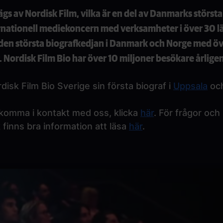
ägs av Nordisk Film, vilka är en del av Danmarks störs
rnationell mediekoncern med verksamheter i över 30 lä
 den största biografkedjan i Danmark och Norge med öv
 Nordisk Film Bio har över 10 miljoner besökare årligen
isk Film Bio Sverige sin första biograf i
Uppsala
och
omma i kontakt med oss, klicka
här
. För frågor och
 finns bra information att läsa
här
.