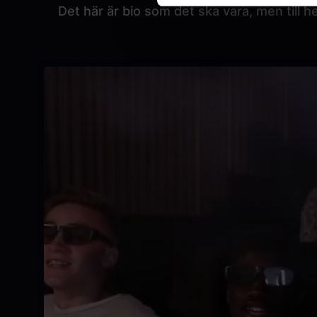
Det här är bio som det ska vara, men till he
Video
file