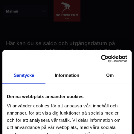
Hoppa
till
huvudinnehåll
Här kan du se saldo och utgångsdatum på
presentkort och biljetter från Nordisk Film Bio.
Paragraphs
Ange kortnummer/biljettkod:
Samtycke
Information
Om
CAPTCHA
Denna webbplats använder cookies
Vi använder cookies för att anpassa vårt innehåll och
annonser, för att visa dig funktioner på sociala medier
och för att analysera vår trafik. Vi delar information om
ditt användande på vår webbplats, med våra sociala
This question is for testing whether or not you are