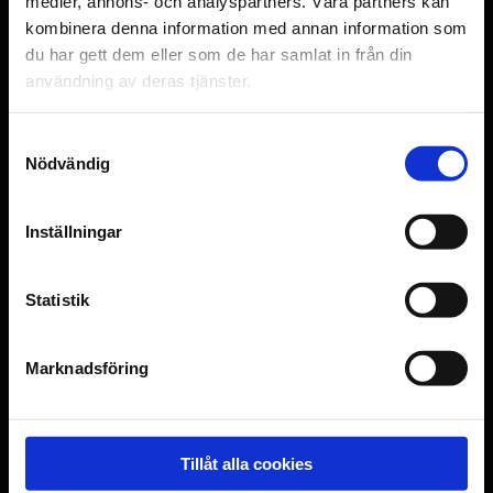
medier, annons- och analyspartners. Våra partners kan
a human visitor and to prevent automated spam
kombinera denna information med annan information som
submissions.
du har gett dem eller som de har samlat in från din
användning av deras tjänster.
Samtyckesval
Nödvändig
Inställningar
OM OSS
BIOUPPLEVELSER
Statistik
Om Nordisk Film Bio
Presentkort
Frågor & svar
Företagsbiljetter
Marknadsföring
Tillgänglighet
Barnvagnsbio
Jobba hos oss
Biopasset
Kontakta oss
4DX
Tillåt alla cookies
Integritets- och cookiepolicy
Möten & Event