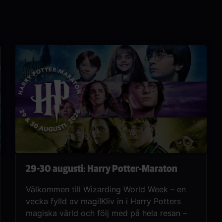
80-talet förvandlas snart till en mardröm när
en familj börjar ana att något märkligt pågår
i kvarteret. Se filmen före alla andra på
Nordisk Film Bio när vi förhandsvisar filmen i
4DX onsdag den 12 augusti!
29-30 augusti: Harry Potter-Maraton
Välkommen till Wizarding World Week – en
vecka fylld av magi!Kliv in i Harry Potters
magiska värld och följ med på hela resan –