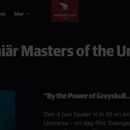
tro
Mer
iär Masters of the U
“By the Power of Grayskull…
Den 4 juni bjuder vi in till en 
Universe
– en dag före Sverige