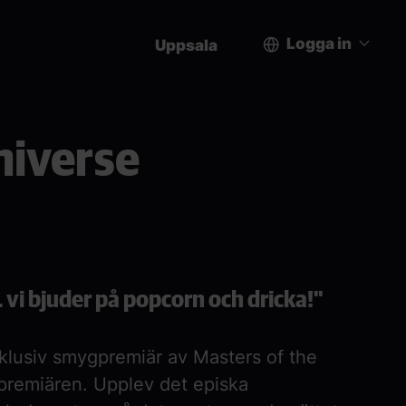
Logga in
Uppsala
User
account
niverse
menu
 vi bjuder på popcorn och dricka!"
exklusiv smygpremiär av
Masters of the
premiären. Upplev det episka