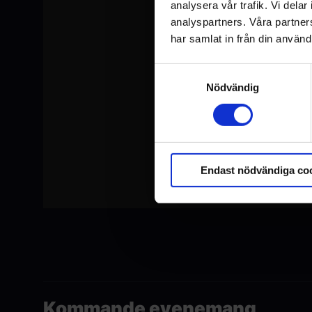
analysera vår trafik. Vi del
analyspartners. Våra partne
har samlat in från din använd
Samtyckesval
Nödvändig
Endast nödvändiga co
Kommande evenemang