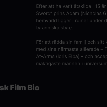
Efter att ha varit åtskilda i 15
Sword” prins Adam (
Nicholas Ga
hemvärld ligger i ruiner under 
tyranniska styre.
För att rädda sin familj och si
med sina närmaste allierade – T
At-Arms (
Idris Elba
) – och acce
mäktigaste mannen i universum
k Film Bio