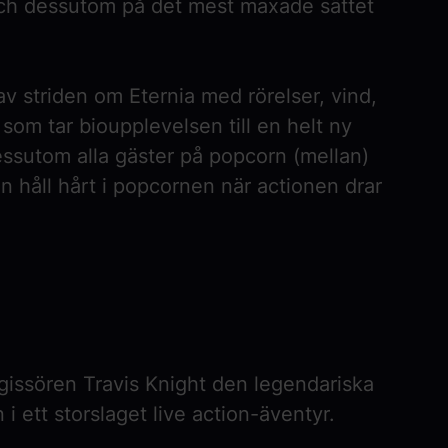
 och dessutom på det mest maxade sättet
av striden om Eternia med rörelser, vind,
 som tar bioupplevelsen till en helt ny
 dessutom alla gäster på popcorn (mellan)
en håll hårt i popcornen när actionen drar
egissören
Travis Knight
den legendariska
n i ett storslaget live action-äventyr.