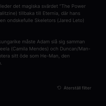
 år leder det magiska svärdet “The Power
litzine
) tillbaka till Eternia, där hans
den ondskefulle Skeletors (
Jared Leto
)
tt kungarike måste Adam slå sig samman
eela (
Camila Mendes
) och Duncan/Man-
ptera sitt öde som He-Man, den
.