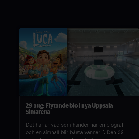
bio igen för vårt klassikerpris på 125
kr.Stanna kvar efter filmen för en exklusiv
sneak preview av Practical Magic
2.Systrarna Sally och Gillian Owens kommer
från en familj där magi är en självklar del av
livet – men också där en förbannelse vilar
över alla kvinnor som blir förälskade.
29 aug: Flytande bio i nya Uppsala
Simarena
Det här är vad som händer när en biograf
och en simhall blir bästa vänner 💙Den 29