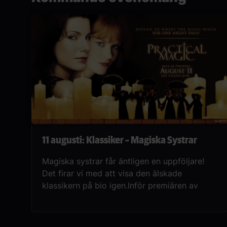
11 augusti: Klassiker – Magiska Systrar
Magiska systrar får äntligen en uppföljare!
Det firar vi med att visa den älskade
klassikern på bio igen.Inför premiären av
uppföljaren Practical Magic: Family Legacy
återvänder Magiska systrar till bioduken. Ta
chansen att uppleva den älskade filmen på