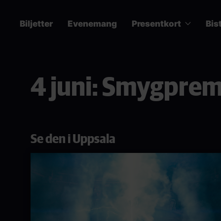
Hoppa
till
Biljetter
Evenemang
Presentkort
Bis
huvudinnehåll
Main
navigation
4 juni: Smygprem
Se den i Uppsala