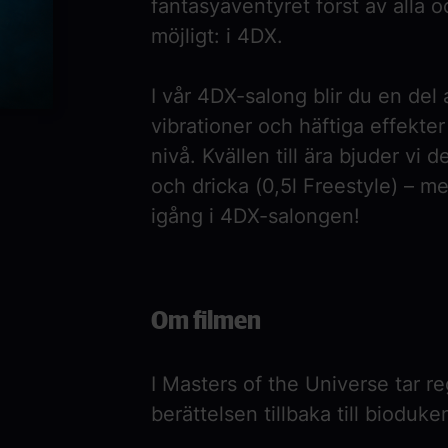
fantasyäventyret först av alla
möjligt: i 4DX.
I vår 4DX-salong blir du en del 
vibrationer och häftiga effekter
nivå. Kvällen till ära bjuder vi
och dricka (0,5l Freestyle) – m
igång i 4DX-salongen!
Om filmen
I
Masters of the Universe
tar r
berättelsen tillbaka till bioduke