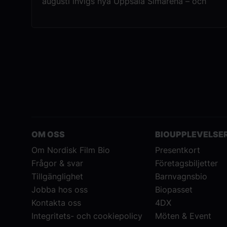
augusti invigs nya Uppsala Simarena – och
det firar vi med en filmupplevelse utöver det
vanliga. Tillsammans med Uppsala Simarena
bjuder Nordisk Film Bio in till en gratis
flytande biovisning av Disney och Pixars
Luca.Kl. 12.30 förvandlas den stora
bassängen till en biosalong där du kan luta
dig tillbaka i en badring och njuta av filmen
på simhallens stora LED-skärm. Glöm
biofåtöljen – här är det badring som gäller!
OM OSS
BIOUPPLEVELSE
Om Nordisk Film Bio
Presentkort
Frågor & svar
Företagsbiljetter
Tillgänglighet
Barnvagnsbio
Jobba hos oss
Biopasset
Kontakta oss
4DX
Integritets- och cookiepolicy
Möten & Event