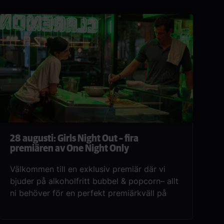
28 augusti: Girls Night Out – fira
premiären av One Night Only
Välkommen till en exklusiv premiär där vi
bjuder på alkoholfritt bubbel & popcorn– allt
ni behöver för en perfekt premiärkväll på
bio.Samla vännerna och gör er redo för en
härlig biokväll tillsammans! Slå er ner, njut av