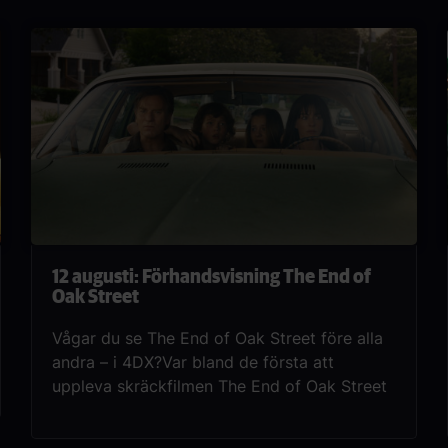
12 augusti: Förhandsvisning The End of
Oak Street
Vågar du se The End of Oak Street före alla
andra – i 4DX?Var bland de första att
uppleva skräckfilmen The End of Oak Street
på vår exklusiva förhandsvisning. Det som
börjar som en till synes vanlig villagata på