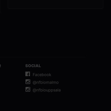
från det första brevet på Privet Drive till den
episka slutstriden på Hogwarts.Under två
dagar visar vi samtliga åtta Harry Potter-
filmer på bioduken.
R
SOCIAL
Facebook
@nfbiomalmo
@nfbiouppsala