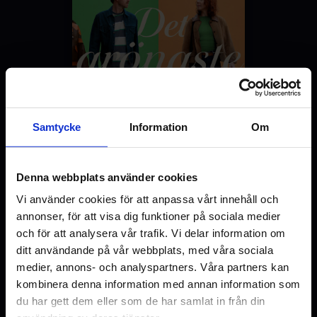
Original language
SV
Genre
Komedi
Romantik
Samtycke
Information
Om
Distributör
NonStop Entertainment AB
Denna webbplats använder cookies
Vi använder cookies för att anpassa vårt innehåll och
Se bilder
annonser, för att visa dig funktioner på sociala medier
och för att analysera vår trafik. Vi delar information om
ditt användande på vår webbplats, med våra sociala
Boka in ditt biobesök i Uppsala
medier, annons- och analyspartners. Våra partners kan
kombinera denna information med annan information som
du har gett dem eller som de har samlat in från din