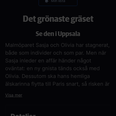
Min lista
Det grönaste gräset
Se den i Uppsala
Malmöparet Sasja och Olivia har stagnerat,
både som individer och som par. Men när
Sasja inleder en affär händer något
oväntat: en ny gnista tänds också med
Olivia. Dessutom ska hans hemliga
älskarinna flytta till Paris snart, så risken är
obefintlig att de blir upptäckta. I en
Visa mer
lyckoträff verkar han ha hittat den perfekta
lösningen på alla sina relationsproblem.
Det grönaste gräset är en romantisk