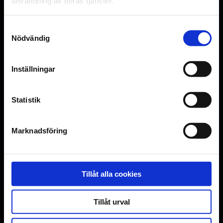
användning av deras tjänster.
Alla
2D
Samtyckesval
Nödvändig
Inställningar
Lediga platser
Färre lediga platser
Fåtal platser kvar
Statistik
Utsålt
Marknadsföring
Uppsala
Tillåt alla cookies
Uppsala
Om biografen
Tillåt urval