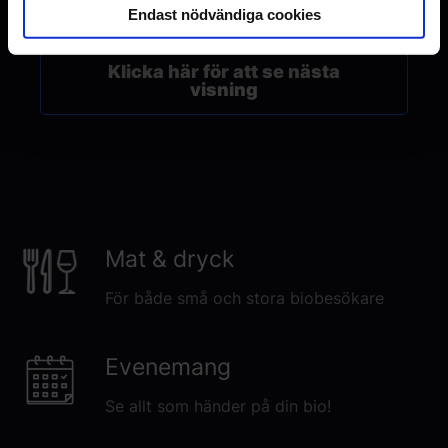
Inga fler planerade föreställningar denna vecka
Endast nödvändiga cookies
Klicka här för att se nästa
visning
Mat & dryck
För både små och stora biobesökare
Evenemang
Se allt som händer på din bio!