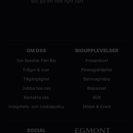
Bio på ett helt nytt sätt
OM OSS
BIOUPPLEVELSER
Om Nordisk Film Bio
Presentkort
Frågor & svar
Företagsbiljetter
Tillgänglighet
Barnvagnsbio
Jobba hos oss
Biopasset
Kontakta oss
4DX
Integritets- och cookiepolicy
Möten & Event
SOCIAL