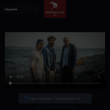
Hoppa
till
huvudinnehåll
Inga visningar i Uppsala just nu