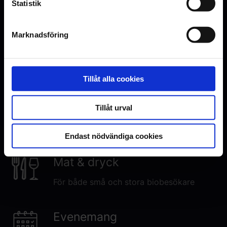
Statistik
Marknadsföring
Inga visningar i Uppsala just nu
Den här filmen har premiär den 9.
October 2026. Visningstider
publiceras här när premiären närmar
Tillåt alla cookies
sig.
Tillåt urval
Endast nödvändiga cookies
Mat & dryck
För både små och stora biobesökare
Evenemang