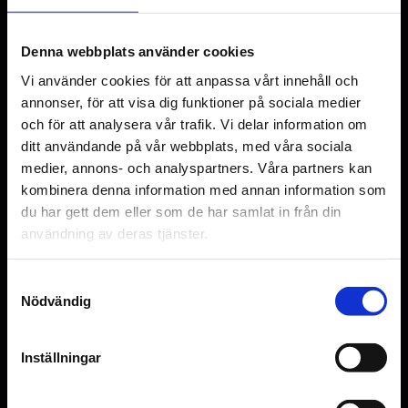
Gustaf Skarsgård
Fares Fares
Denna webbplats använder cookies
Original language
Vi använder cookies för att anpassa vårt innehåll och
SV
annonser, för att visa dig funktioner på sociala medier
och för att analysera vår trafik. Vi delar information om
Genre
ditt användande på vår webbplats, med våra sociala
Ej angivet
medier, annons- och analyspartners. Våra partners kan
kombinera denna information med annan information som
Distributör
du har gett dem eller som de har samlat in från din
Scanbox Entertainment Sweden AB
användning av deras tjänster.
Samtyckesval
Nödvändig
Inställningar
Se bilder