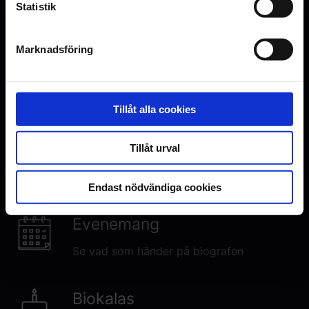
Statistik
Marknadsföring
Inga visningar i Malmö just nu
Den här filmen har premiär den 2.
October 2026. Visningstider
publiceras här när premiären närmar
Tillåt alla cookies
sig.
Tillåt urval
Endast nödvändiga cookies
Evenemang
Se vad som händer på biografen
Biokalas