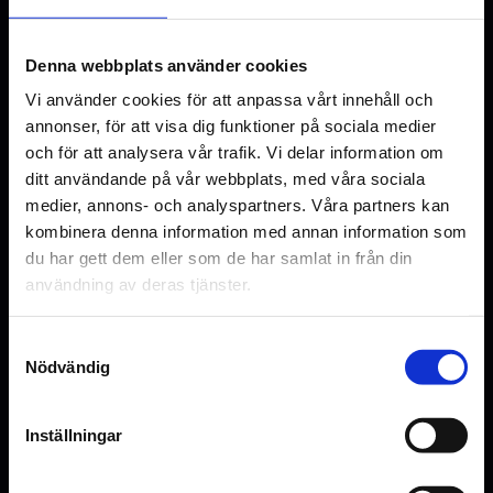
på Colleen Hoovers roman. Producenter är
Anne Hathaway
Nick Antosca, Alex Hedlund, Stacey Sher,
Dakota Johnson
Michael Showalter, Jordana Mollick, Anne
Denna webbplats använder cookies
Ismael Cruz Cordova
Brady Wagner
Hathaway, Colleen Hoover.
Vi använder cookies för att anpassa vårt innehåll och
annonser, för att visa dig funktioner på sociala medier
I rollerna ser vi Anne Hathaway, Dakota
Original language
och för att analysera vår trafik. Vi delar information om
Johnson, Josh Hartnett, Ismael Cruz
EN
ditt användande på vår webbplats, med våra sociala
Cordova, Brady Wagner.
medier, annons- och analyspartners. Våra partners kan
Genre
kombinera denna information med annan information som
Ej angivet
du har gett dem eller som de har samlat in från din
användning av deras tjänster.
Distributör
SF/Sony
Samtyckesval
Nödvändig
Inställningar
Se bilder