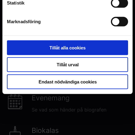
Statistik
Marknadsföring
Inga visningar i Malmö just nu
Den här filmen har premiär den 18.
September 2026. Visningstider
publiceras här när premiären närmar
Tillåt alla cookies
sig.
Tillåt urval
Endast nödvändiga cookies
Evenemang
Se vad som händer på biografen
Biokalas