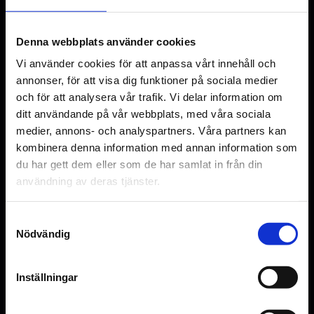
Sherlock, Fleabag och Ripley samt filmer
Brendan Fraser
som 1917, Spectre och Wake Up Dead
Andrew Scott
Man: A Knives Out Mystery. Brendan
Denna webbplats använder cookies
Damian Lewis
Chris Messina
Fraser Oscarbelönades för The Whale och
Vi använder cookies för att anpassa vårt innehåll och
annonser, för att visa dig funktioner på sociala medier
sågs senast i Killers of The Flower samt
Original language
och för att analysera vår trafik. Vi delar information om
Rental Family. Damian Lewis (Homeland,
EN
ditt användande på vår webbplats, med våra sociala
Billions) spelar fältmarskalk Montgomery i
medier, annons- och analyspartners. Våra partners kan
Genre
Pressure och Kerry Condon ses som
kombinera denna information med annan information som
Drama
du har gett dem eller som de har samlat in från din
Eisenhowers sekreterare Kay Summersby,
användning av deras tjänster.
Distributör
vars omdöme han satte stort värde på. Vi
Scanbox Entertainment Sweden AB
har senast sett Condon i F1 och Train
Samtyckesval
Dreams.
Nödvändig
Inställningar
Se bilder