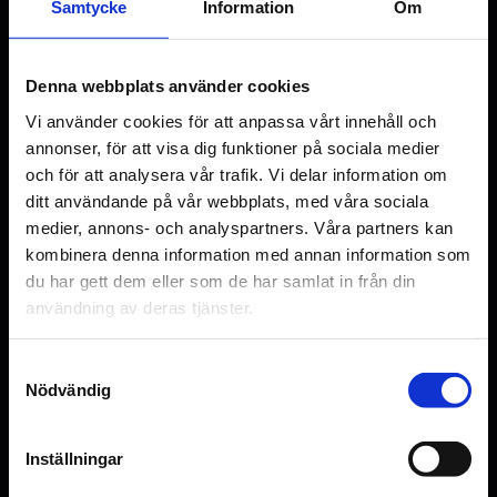
Se mer
Samtycke
Information
Om
Skådespelare
Johan Rheborg
Alfred Svensson
Hanna Alström
Denna webbplats använder cookies
Marianne Mörck
Vi använder cookies för att anpassa vårt innehåll och
Matilda Gross
annonser, för att visa dig funktioner på sociala medier
Melvin Agnarson
och för att analysera vår trafik. Vi delar information om
Nanna Blondell
ditt användande på vår webbplats, med våra sociala
Jens Ohlin
medier, annons- och analyspartners. Våra partners kan
kombinera denna information med annan information som
Original language
du har gett dem eller som de har samlat in från din
SV
användning av deras tjänster.
Genre
Familjefilm
Samtyckesval
Nödvändig
Distributör
SF Studios
Inställningar