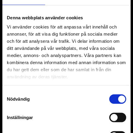
Roland Møller
Annabelle Wallis
Denna webbplats använder cookies
Original language
Vi använder cookies för att anpassa vårt innehåll och
EN
annonser, för att visa dig funktioner på sociala medier
och för att analysera vår trafik. Vi delar information om
Genre
ditt användande på vår webbplats, med våra sociala
Action
medier, annons- och analyspartners. Våra partners kan
kombinera denna information med annan information som
Distributör
Nordisk Film AB
du har gett dem eller som de har samlat in från din
användning av deras tjänster.
Samtyckesval
Nödvändig
Inställningar
Se bilder