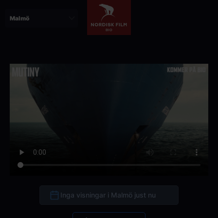
Hoppa
till
huvudinnehåll
Inga visningar i Malmö just nu