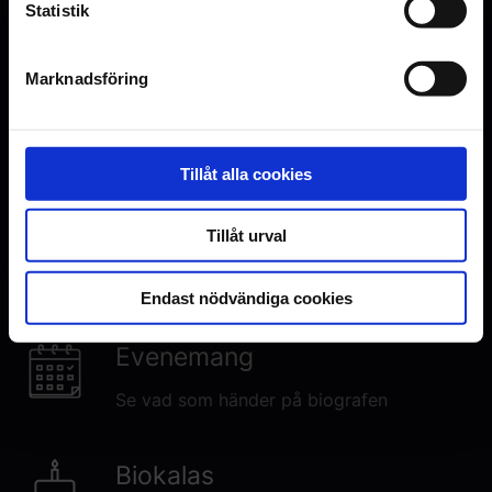
Statistik
Marknadsföring
Inga visningar i Malmö just nu
Den här filmen har premiär den 11.
September 2026. Visningstider
publiceras här när premiären närmar
Tillåt alla cookies
sig.
Tillåt urval
Endast nödvändiga cookies
Evenemang
Se vad som händer på biografen
Biokalas