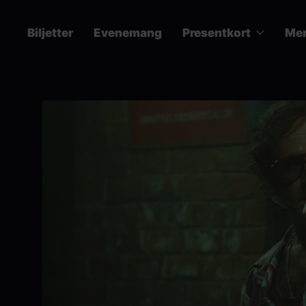
Hoppa
till
Biljetter
Evenemang
Presentkort
Me
huvudinnehåll
Main
navigation