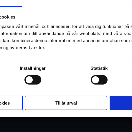
Actionthrillern MOTOR CITY med Ben F
Woodley, hyllas för sin stilistiska stil
cookies
npassa vårt innehåll och annonser, för att visa dig funktioner på 
I 1970-talets Detroit blir en arbetarkl
ar information om ditt användande på vår webbplats, med våra soc
gangster efter att ha blivit kär i hans f
rs kan kombinera denna information med annan information som d
ning av deras tjänster.
med bara ett uppdrag: Hämnd.?
Inställningar
Statistik
okies
Tillåt urval