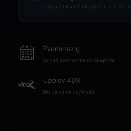
Motor City
Den här filmen hade premiär den 24. Ju
Original language
EN
Genre
Action
Evenemang
Drama
Mysterie
Se vad som händer på biografen
Thriller
Crime
Upplev 4DX
Distributör
Noble Entertainment
Bio på ett helt nytt sätt