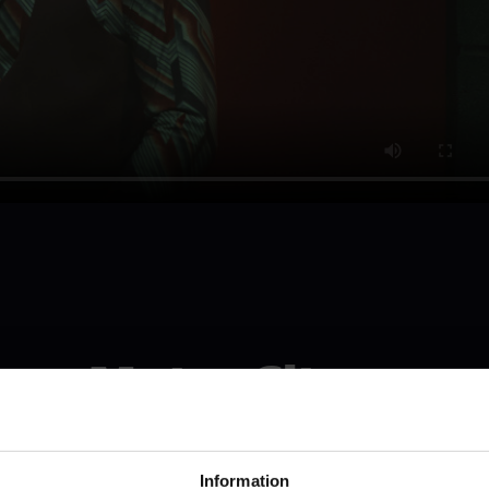
Motor City
Se den i Malmö
Information