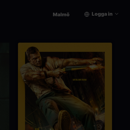
Logga in
Malmö
User
account
menu