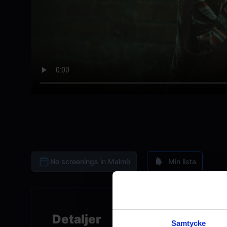
No screenings in Malmö
Min lista
Detaljer
Samtycke