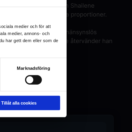
oster, Alan Ritchson och Shailene
 och actionscener av episka proportioner.
sociala medier och för att
assromantiker lurad av en hänsynslös
iala medier, annons- och
lickvän. Efter år i fängelse återvänder han
u har gett dem eller som de
Marknadsföring
Tillåt alla cookies