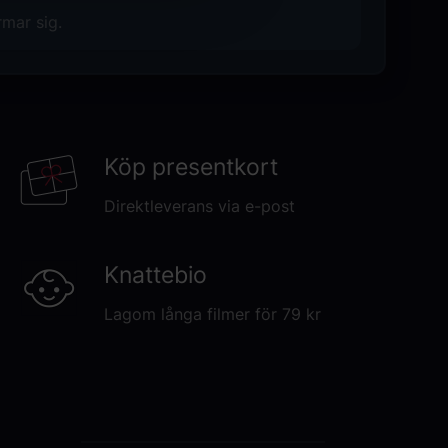
ra som små om att hitta sig själv i en
rmar sig.
ellre än att ta kvasten och flyga rakt in i
h magin är vardag!
Köp presentkort
Direktleverans via e-post
Knattebio
Lagom långa filmer för 79 kr