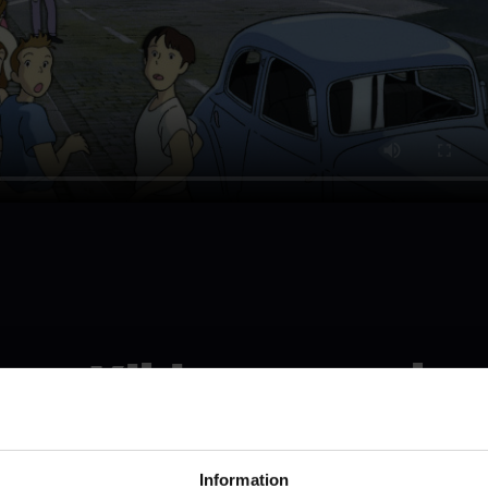
Kikis expressbu
Se den i Malmö
Information