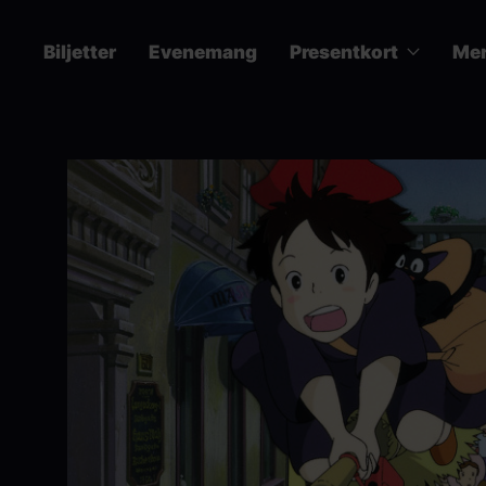
Hoppa
till
Biljetter
Evenemang
Presentkort
Me
huvudinnehåll
Main
navigation