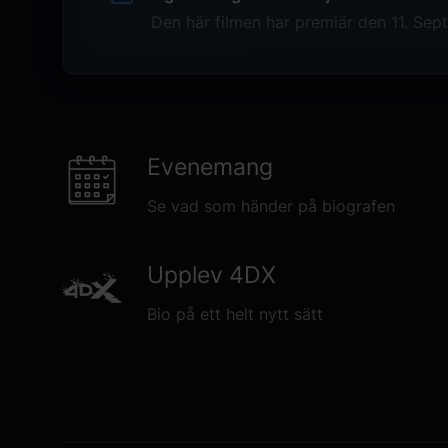
Original title
Den här filmen har premiär den 11. Sep
Kikis delivery service
Original language
JA
Genre
Evenemang
Animerad film
Drama
Se vad som händer på biografen
Familjefilm
Barnfilm
Äventyr
Upplev 4DX
Coming-Of-Age
Bio på ett helt nytt sätt
Distributör
TriArt Film AB