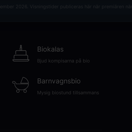
Ett sprakande och roligt äventyr för sto
tember 2026. Visningstider publiceras här när premiären nä
värld full av möjligheter. Du vill inget h
Kikis värld, där vardagen är magisk oc
Biokalas
Bjud kompisarna på bio
Barnvagnsbio
Mysig biostund tillsammans