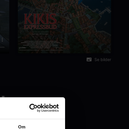
Se bilder
d
Om