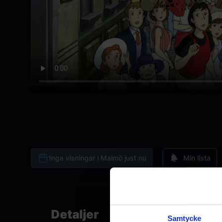
Inga visningar i Malmö just nu
Min lista
Detaljer
Samtycke