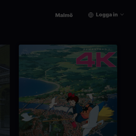
Logga in
Malmö
User
account
menu