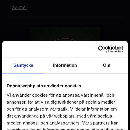
Se mer
Original language
SV
Genre
Ej angivet
Distributör
SF Studios
Samtycke
Information
Om
Denna webbplats använder cookies
Vi använder cookies för att anpassa vårt innehåll och
annonser, för att visa dig funktioner på sociala medier
och för att analysera vår trafik. Vi delar information om
ditt användande på vår webbplats, med våra sociala
medier, annons- och analyspartners. Våra partners kan
kombinera denna information med annan information som