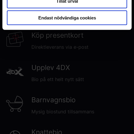
Tillåt urval
Biokalas
Bjud kompisarna på bio
Endast nödvändiga cookies
Köp presentkort
Direktleverans via e-post
Upplev 4DX
Bio på ett helt nytt sätt
Barnvagnsbio
Mysig biostund tillsammans
Knattebio