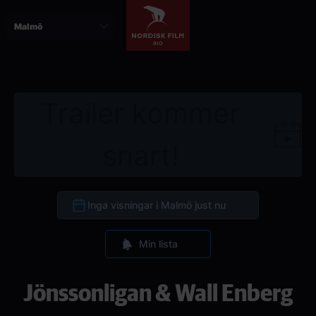
Hoppa
till
huvudinnehåll
Trailer kommer
snart!
Inga visningar i Malmö just nu
Min lista
Jönssonligan & Wall Enberg