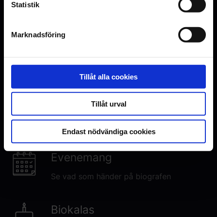
Statistik
Marknadsföring
Inga visningar i Malmö just nu
Den här filmen har premiär den 6.
November 2026. Visningstider
publiceras här när premiären närmar
Tillåt alla cookies
sig.
Tillåt urval
Endast nödvändiga cookies
Evenemang
Se vad som händer på biografen
Biokalas