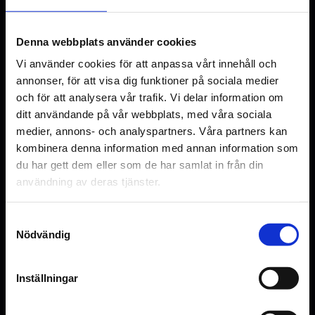
Filip Berg
Victor Norén
Denna webbplats använder cookies
Aliette Opheim
David Book
Vi använder cookies för att anpassa vårt innehåll och
Joel Spira.
annonser, för att visa dig funktioner på sociala medier
och för att analysera vår trafik. Vi delar information om
Original language
ditt användande på vår webbplats, med våra sociala
SV
medier, annons- och analyspartners. Våra partners kan
kombinera denna information med annan information som
Genre
du har gett dem eller som de har samlat in från din
Drama
användning av deras tjänster.
Distributör
SF Studios
Samtyckesval
Nödvändig
Inställningar
Se bilder