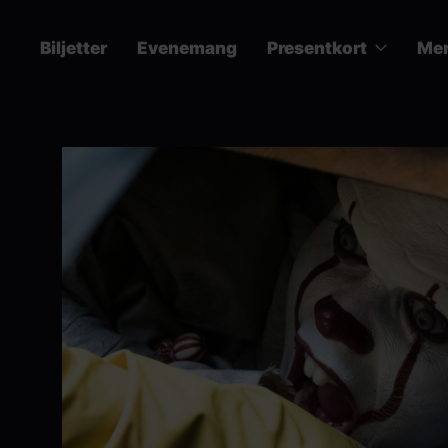
Hoppa
till
Biljetter
Evenemang
Presentkort
Me
huvudinnehåll
Main
navigation