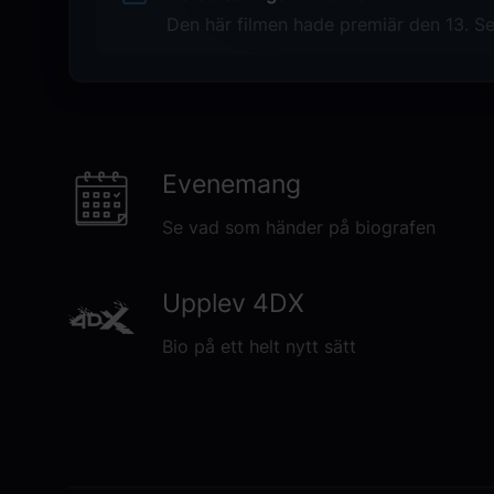
Original language
Den här filmen hade premiär den 13. Se
EN
Genre
Skräck
Distributör
Warner Bros. Entertainment
Evenemang
Se vad som händer på biografen
Upplev 4DX
Bio på ett helt nytt sätt