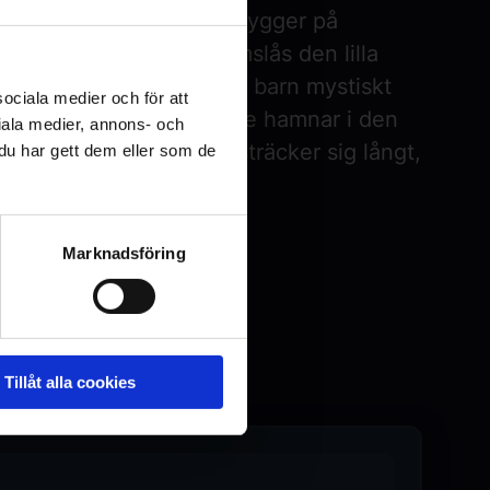
a skräckfilmen DET som bygger på
a namn. Plötsligt lamslås den lilla
aine av skräck när flera barn mystiskt
sociala medier och för att
ina största rädslor, när de hamnar i den
iala medier, annons- och
historia som mördare sträcker sig långt,
u har gett dem eller som de
Marknadsföring
Tillåt alla cookies