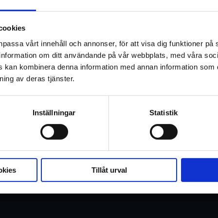
Bill Skarsgård spelar huvudrollen i ny
Stephen Kings välkända roman med samm
cookies
staden Derry i amerikanska delstaten M
npassa vårt innehåll och annonser, för att visa dig funktioner på 
börjar försvinna. Några barn får möta s
ar information om ditt användande på vår webbplats, med våra soc
onda clownen Pennywise sällskap, vars 
rs kan kombinera denna information med annan information som d
ning av deras tjänster.
långt bakåt i tiden?
Inställningar
Statistik
okies
Tillåt urval