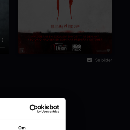
Se bilder
erry
Om