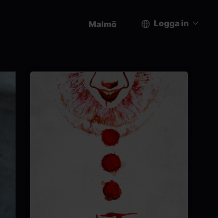
Logga in
Malmö
User
account
menu