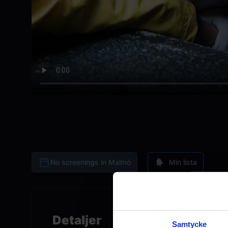
No screenings in Malmö
Min lista
Detaljer
Samtycke