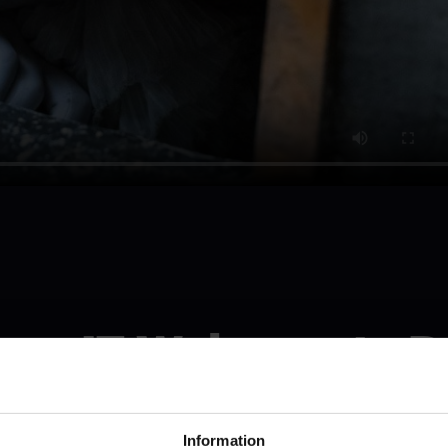
IT-Welcome to D
Se den i Malmö
Information