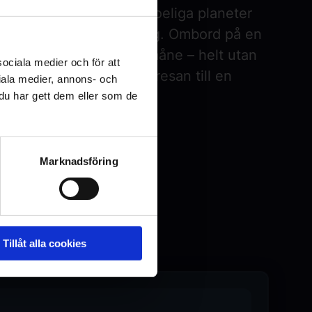
versums stjärnor och beboeliga planeter
på ett livsfarligt uppdrag. Ombord på en
t hav av blod på en öde måne – helt utan
sociala medier och för att
t som väntar i djupet gör resan till en
iala medier, annons- och
na psyket.
u har gett dem eller som de
Marknadsföring
Tillåt alla cookies