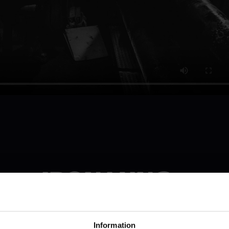
IRON LUNG
Se den i Malmö
Information