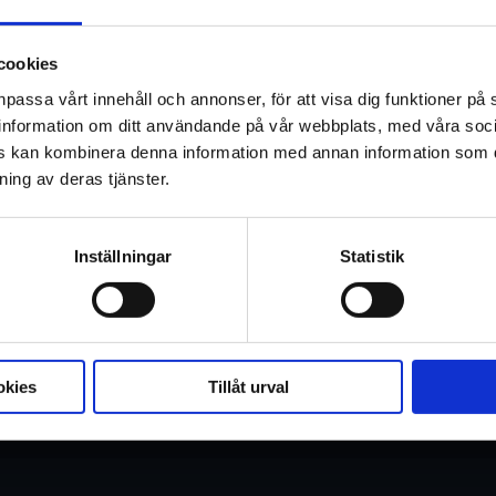
I en postapokalyptisk framtid, där uni
har försvunnit, skickas en dömd fånge 
cookies
liten ubåt färdas han ner i ett oändlig
npassa vårt innehåll och annonser, för att visa dig funktioner på 
sikt, kontakt eller möjlighet att fly. De
ar information om ditt användande på vår webbplats, med våra soc
kamp mot både det okända och det eg
rs kan kombinera denna information med annan information som d
ning av deras tjänster.
Inställningar
Statistik
okies
Tillåt urval