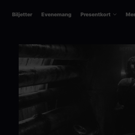
Hoppa
till
Biljetter
Evenemang
Presentkort
Me
huvudinnehåll
Main
navigation