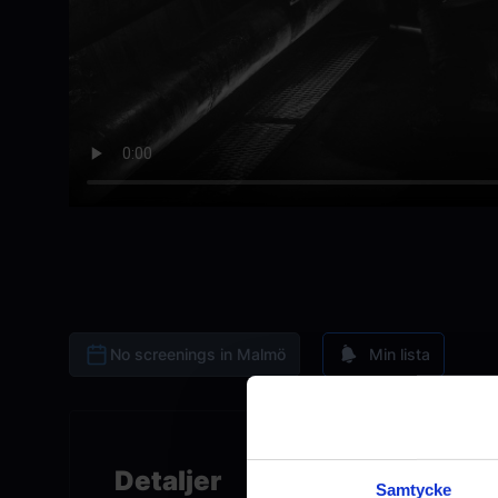
No screenings in Malmö
Min lista
Detaljer
Samtycke