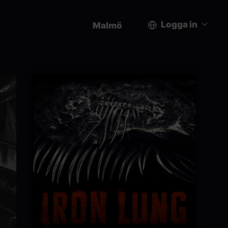
Logga in
Malmö
User
account
menu