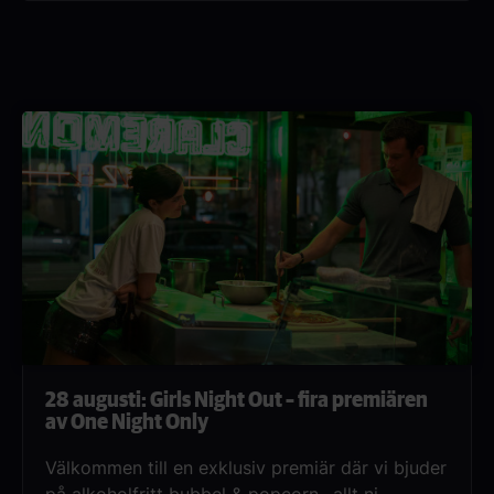
bredvid varandra), luta er tillbaka i biosalongen
och låt kvällens quizmaster guida er genom
tävlingen. Självklart finns det grymma spelpriser
i potten.Frågorna rör både nya och klassiska
filmer, så oavsett om du är filmälskare,
entusiast eller renodlad nörd finns det något för
dig.
28 augusti: Girls Night Out – fira premiären
av One Night Only
Välkommen till en exklusiv premiär där vi bjuder
på alkoholfritt bubbel & popcorn– allt ni