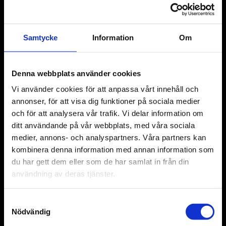
Samtycke
Information
Om
Denna webbplats använder cookies
11 augusti: Klassiker – Magiska Systrar
Vi använder cookies för att anpassa vårt innehåll och
annonser, för att visa dig funktioner på sociala medier
Magiska systrar får äntligen en uppföljare! Det
och för att analysera vår trafik. Vi delar information om
firar vi med att visa den älskade klassikern på
ditt användande på vår webbplats, med våra sociala
bio igen.Inför premiären av uppföljaren Practical
medier, annons- och analyspartners. Våra partners kan
Magic: Family Legacy återvänder Magiska
kombinera denna information med annan information som
systrar till bioduken. Ta chansen att uppleva
du har gett dem eller som de har samlat in från din
den älskade filmen på bio igen för vårt
användning av deras tjänster.
klassikerpris på 125 kr.Stanna kvar efter filmen
för en exklusiv sneak preview av Practical
Samtyckesval
Magic 2.Systrarna Sally och Gillian Owens
Nödvändig
kommer från en familj där magi är en självklar