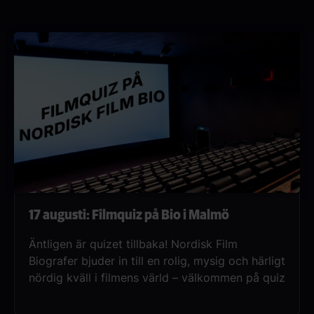
kvarteret. Se filmen före alla andra på Nordisk
Film Bio när vi förhandsvisar filmen i 4DX
onsdag den 12 augusti!
17 augusti: Filmquiz på Bio i Malmö
Äntligen är quizet tillbaka! Nordisk Film
Biografer bjuder in till en rolig, mysig och härligt
nördig kväll i filmens värld – välkommen på quiz
på bio.Upplägget är enkelt: bilda ett lag på upp
till fyra personer (glöm inte att boka platser