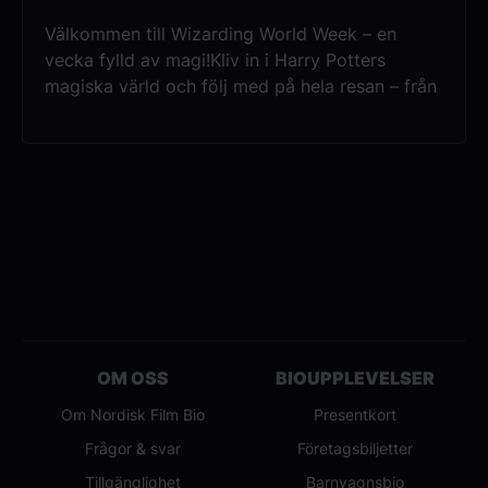
Välkommen till Wizarding World Week – en
vecka fylld av magi!Kliv in i Harry Potters
magiska värld och följ med på hela resan – från
det första brevet på Privet Drive till den episka
slutstriden på Hogwarts.Under två dagar visar
vi samtliga åtta Harry Potter-filmer på
bioduken.
OM OSS
BIOUPPLEVELSER
Om Nordisk Film Bio
Presentkort
Frågor & svar
Företagsbiljetter
Tillgänglighet
Barnvagnsbio