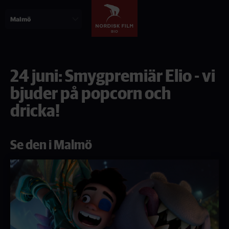
Hoppa
till
huvudinnehåll
24 juni: Smygpremiär Elio - vi
bjuder på popcorn och
dricka!
Se den i Malmö