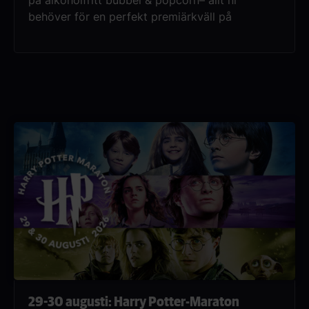
behöver för en perfekt premiärkväll på
bio.Samla vännerna och gör er redo för en
härlig biokväll tillsammans! Slå er ner, njut av
kvällen och upplev den helt nya filmen One
Night Only på bioduken. En exklusiv
premiärkväll fylld med härlig stämning, gott
sällskap och en unik filmupplevelse – perfekt
för en Girls Night Out.Om filmen: Den nyligen
dumpade Owen och den förhoppningsfulla
romantikern Allie kan vara de enda två singlarna
i stan som letar efter något mer än bara ett kort
möte.
29-30 augusti: Harry Potter-Maraton