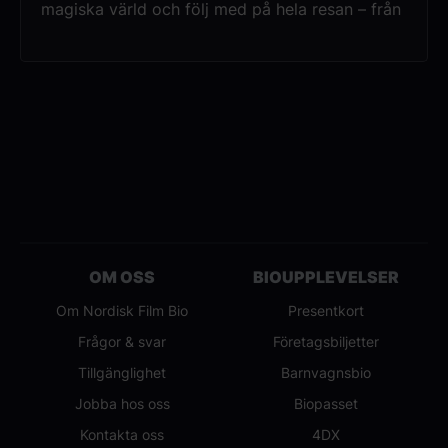
magiska värld och följ med på hela resan – från
det första brevet på Privet Drive till den episka
slutstriden på Hogwarts.Under två dagar visar
vi samtliga åtta Harry Potter-filmer på
bioduken.
OM OSS
BIOUPPLEVELSER
Om Nordisk Film Bio
Presentkort
Frågor & svar
Företagsbiljetter
Tillgänglighet
Barnvagnsbio
Jobba hos oss
Biopasset
Kontakta oss
4DX