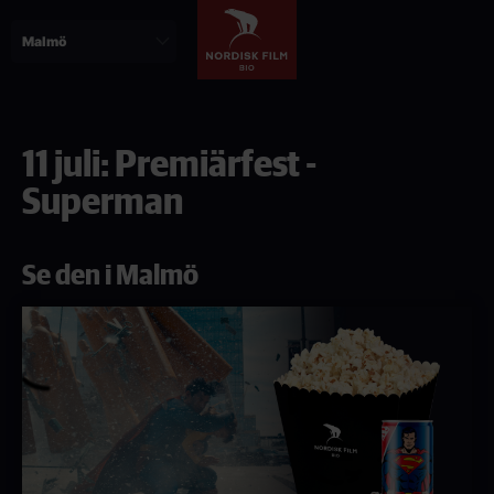
Hoppa
till
huvudinnehåll
11 juli: Premiärfest -
Superman
Se den i Malmö