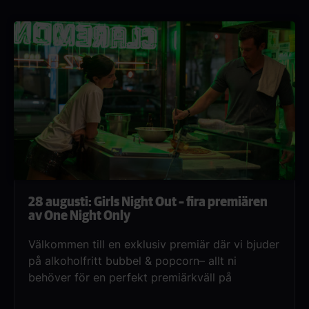
i potten.Frågorna rör både nya och klassiska
filmer, så oavsett om du är filmälskare,
entusiast eller renodlad nörd finns det något för
dig.
28 augusti: Girls Night Out – fira premiären
av One Night Only
Välkommen till en exklusiv premiär där vi bjuder
på alkoholfritt bubbel & popcorn– allt ni
behöver för en perfekt premiärkväll på
bio.Samla vännerna och gör er redo för en