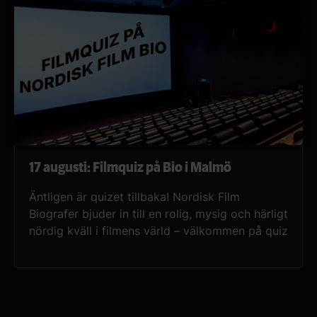
17 augusti: Filmquiz på Bio i Malmö
Äntligen är quizet tillbaka! Nordisk Film
Biografer bjuder in till en rolig, mysig och härligt
nördig kväll i filmens värld – välkommen på quiz
på bio.Upplägget är enkelt: bilda ett lag på upp
till fyra personer (glöm inte att boka platser
bredvid varandra), luta er tillbaka i biosalongen
och låt kvällens quizmaster guida er genom
tävlingen. Självklart finns det grymma spelpriser