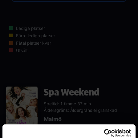
Lediga platser
Färre lediga platser
Fåtal platser kvar
Utsålt
Spa Weekend
Speltid: 1 timme 37 min
Åldersgräns: Åldergräns ej granskad
Malmö