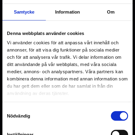
Samtycke
Information
Om
Denna webbplats använder cookies
Inga fler planerade föreställningar denna vecka
Vi använder cookies för att anpassa vårt innehåll och
annonser, för att visa dig funktioner på sociala medier
Klicka här för att se nästa
visning
och för att analysera vår trafik. Vi delar information om
ditt användande på vår webbplats, med våra sociala
medier, annons- och analyspartners. Våra partners kan
kombinera denna information med annan information som
du har gett dem eller som de har samlat in från din
Lediga platser
användning av deras tjänster.
Färre lediga platser
Fåtal platser kvar
Samtyckesval
Utsålt
Nödvändig
Inställningar