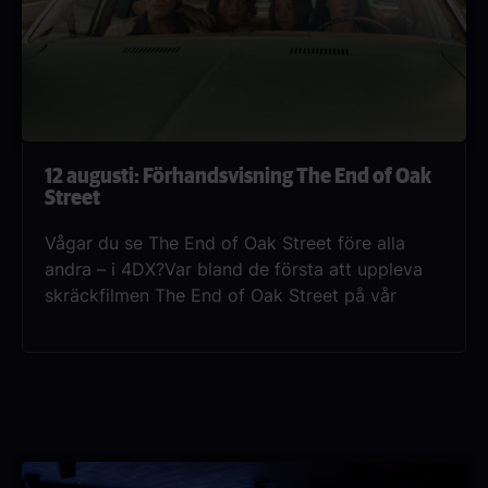
12 augusti: Förhandsvisning The End of Oak
Street
Vågar du se The End of Oak Street före alla
andra – i 4DX?Var bland de första att uppleva
skräckfilmen The End of Oak Street på vår
exklusiva förhandsvisning. Det som börjar som
en till synes vanlig villagata på 80-talet
förvandlas snart till en mardröm när en familj
börjar ana att något märkligt pågår i
kvarteret. Se filmen före alla andra på Nordisk
Film Bio när vi förhandsvisar filmen i 4DX
onsdag den 12 augusti!