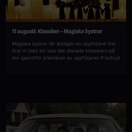
11 augusti: Klassiker – Magiska Systrar
Magiska systrar får äntligen en uppföljare! Det
firar vi med att visa den älskade klassikern på
bio igen.Inför premiären av uppföljaren Practical
Magic: Family Legacy återvänder Magiska
systrar till bioduken. Ta chansen att uppleva
den älskade filmen på bio igen för vårt
klassikerpris på 125 kr.Stanna kvar efter filmen
för en exklusiv sneak preview av Practical
Magic 2.Systrarna Sally och Gillian Owens
kommer från en familj där magi är en självklar
del av livet – men också där en förbannelse
vilar över alla kvinnor som blir förälskade.