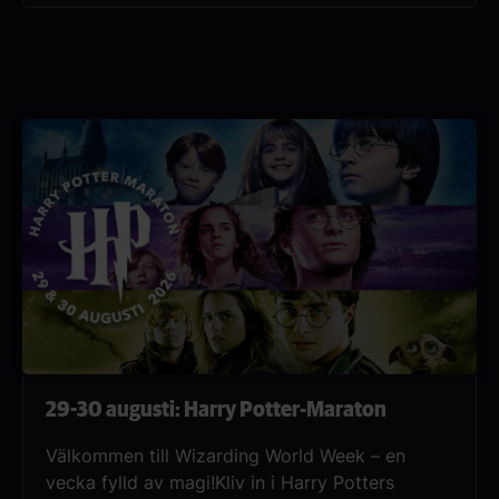
härlig biokväll tillsammans! Slå er ner, njut av
kvällen och upplev den helt nya filmen One
Night Only på bioduken. En exklusiv
premiärkväll fylld med härlig stämning, gott
sällskap och en unik filmupplevelse – perfekt
för en Girls Night Out.Om filmen: Den nyligen
dumpade Owen och den förhoppningsfulla
romantikern Allie kan vara de enda två singlarna
i stan som letar efter något mer än bara ett kort
möte.
29-30 augusti: Harry Potter-Maraton
Välkommen till Wizarding World Week – en
vecka fylld av magi!Kliv in i Harry Potters