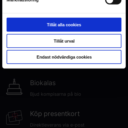
June 2026. Just nu finns inga
planerade visningar i Malmö.
Tillåt alla cookies
Tillåt urval
Evenemang
Endast nödvändiga cookies
Se vad som händer på biografen
Biokalas
Bjud kompisarna på bio
Köp presentkort
Direktleverans via e-post