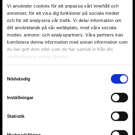
Original language
Vi använder cookies för att anpassa vårt innehåll och
FR
annonser, för att visa dig funktioner på sociala medier
och för att analysera vår trafik. Vi delar information om
Genre
ditt användande på vår webbplats, med våra sociala
Drama
medier, annons- och analyspartners. Våra partners kan
kombinera denna information med annan information som
Distributör
du har gett dem eller som de har samlat in från din
Noble Entertainment
användning av deras tjänster.
Samtyckesval
Nödvändig
Se bilder
Inställningar
Statistik
No screenings in Malmö
Den här filmen hade premiär den 5.
Marknadsföring