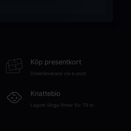
amila Mendes, Alison Brie, James Purefoy,
annesson, Charlotte Riley, med Kristen
och Idris Elba.
Köp presentkort
Direktleverans via e-post
Knattebio
Lagom långa filmer för 79 kr