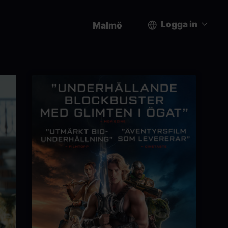
Logga in
Malmö
User
account
menu