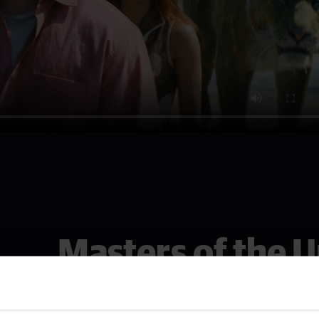
Masters of the 
Se den i Malmö