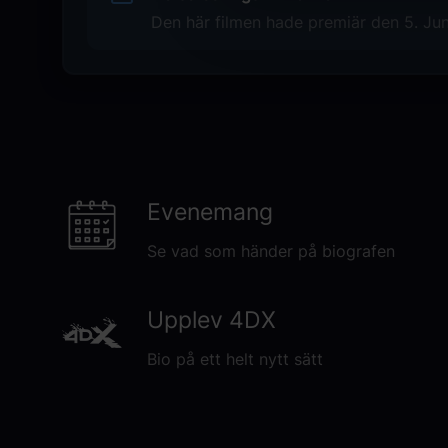
Masters of the Universe
Den här filmen hade premiär den 5. Jun
Original language
EN
Genre
Action
Science Fiction
Äventyr
Evenemang
Distributör
Se vad som händer på biografen
SF/Sony
Upplev 4DX
Bio på ett helt nytt sätt