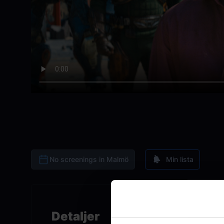
No screenings in Malmö
Min lista
Detaljer