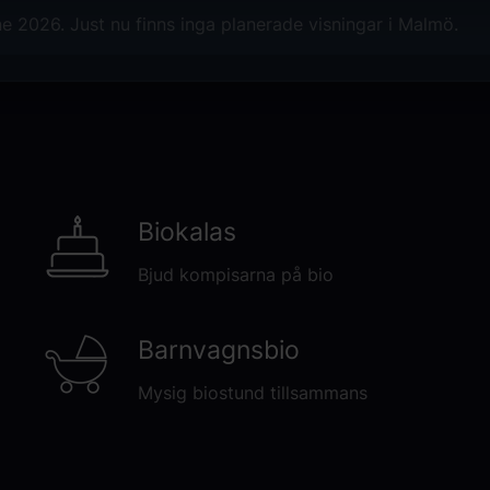
I rollerna ser vi Nicholas Galitzine, C
e 2026. Just nu finns inga planerade visningar i Malmö.
Morena Baccarin, Jóhannes Haukur Jóh
Wiig som Robotos röst med Jared Leto 
Biokalas
Bjud kompisarna på bio
Barnvagnsbio
Mysig biostund tillsammans