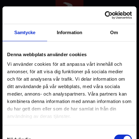
Hoppa
till
huvudinnehåll
Samtycke
Information
Om
Denna webbplats använder cookies
Välj stad
Vi använder cookies för att anpassa vårt innehåll och
annonser, för att visa dig funktioner på sociala medier
och för att analysera vår trafik. Vi delar information om
ditt användande på vår webbplats, med våra sociala
medier, annons- och analyspartners. Våra partners kan
Malmö
Uppsala
kombinera denna information med annan information som
du har gett dem eller som de har samlat in från din
användning av deras tjänster.
Samtyckesval