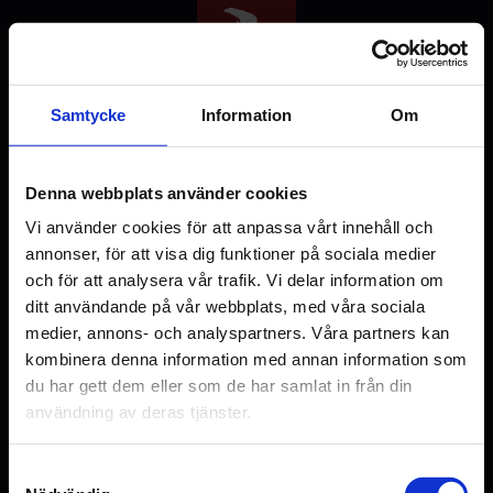
Hoppa
till
huvudinnehåll
Samtycke
Information
Om
Denna webbplats använder cookies
Välj stad
Vi använder cookies för att anpassa vårt innehåll och
annonser, för att visa dig funktioner på sociala medier
och för att analysera vår trafik. Vi delar information om
ditt användande på vår webbplats, med våra sociala
medier, annons- och analyspartners. Våra partners kan
Malmö
Uppsala
kombinera denna information med annan information som
du har gett dem eller som de har samlat in från din
användning av deras tjänster.
Samtyckesval