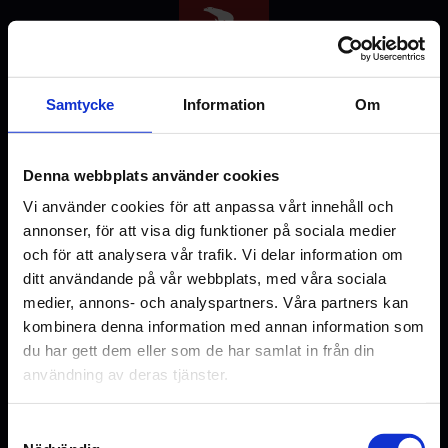
Hoppa
till
huvudinnehåll
Samtycke
Information
Om
Denna webbplats använder cookies
Välj stad
Vi använder cookies för att anpassa vårt innehåll och
annonser, för att visa dig funktioner på sociala medier
och för att analysera vår trafik. Vi delar information om
ditt användande på vår webbplats, med våra sociala
medier, annons- och analyspartners. Våra partners kan
Malmö
Uppsala
kombinera denna information med annan information som
du har gett dem eller som de har samlat in från din
användning av deras tjänster.
Samtyckesval