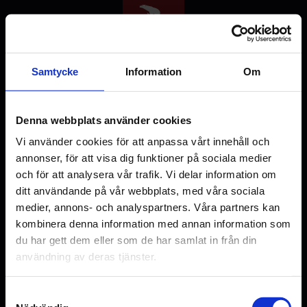
Hoppa
till
huvudinnehåll
Samtycke
Information
Om
Denna webbplats använder cookies
Välj stad
Vi använder cookies för att anpassa vårt innehåll och
annonser, för att visa dig funktioner på sociala medier
och för att analysera vår trafik. Vi delar information om
ditt användande på vår webbplats, med våra sociala
medier, annons- och analyspartners. Våra partners kan
Malmö
Uppsala
kombinera denna information med annan information som
du har gett dem eller som de har samlat in från din
användning av deras tjänster.
Samtyckesval