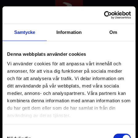
Hoppa
till
huvudinnehåll
Samtycke
Information
Om
Denna webbplats använder cookies
Välj stad
Vi använder cookies för att anpassa vårt innehåll och
annonser, för att visa dig funktioner på sociala medier
och för att analysera vår trafik. Vi delar information om
ditt användande på vår webbplats, med våra sociala
medier, annons- och analyspartners. Våra partners kan
Malmö
Uppsala
kombinera denna information med annan information som
du har gett dem eller som de har samlat in från din
användning av deras tjänster.
Samtyckesval