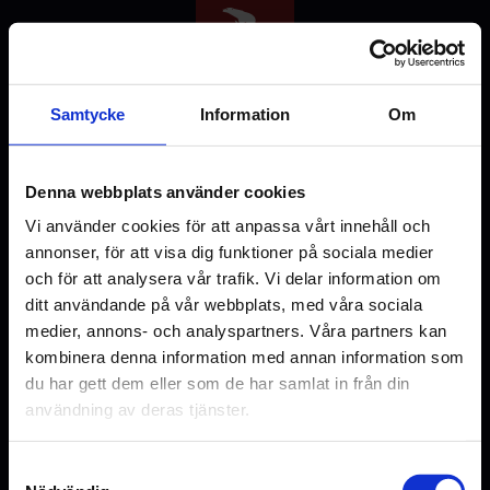
Hoppa
till
huvudinnehåll
Samtycke
Information
Om
Denna webbplats använder cookies
Välj stad
Vi använder cookies för att anpassa vårt innehåll och
annonser, för att visa dig funktioner på sociala medier
och för att analysera vår trafik. Vi delar information om
ditt användande på vår webbplats, med våra sociala
medier, annons- och analyspartners. Våra partners kan
Malmö
Uppsala
kombinera denna information med annan information som
du har gett dem eller som de har samlat in från din
användning av deras tjänster.
Samtyckesval