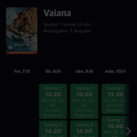
Vaiana
Speltid: 1 timme 55 min
Åldersgräns: 7-årsgräns
Nästa
fre, 7/8
lör, 8/8
sön, 9/8
mån, 10/8
Salong 2
Salong 2
Salong 4
10.20
10.20
12.30
4DX 2D, (Sv.
4DX 2D, (Sv.
2D, (Sv. tal),
2
tal),
tal),
(Sv.text),
(Sv.text),
(Sv.text),
Biopasset
Biopasset
Biopasset
Salong 2
Salong 5
Salong 5
15.00
14.20
14.00
4DX 2D, (Sv.