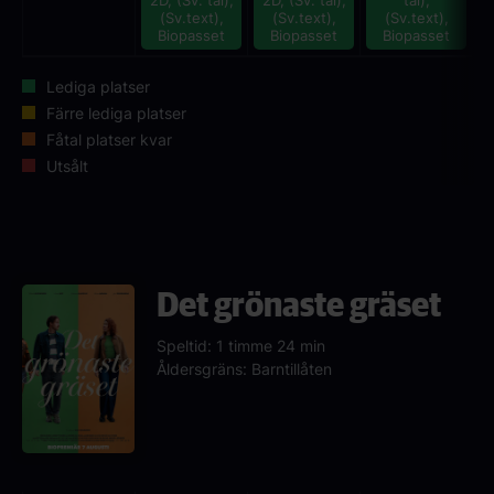
2D, (Sv. tal),
2D, (Sv. tal),
tal),
(Sv.text),
(Sv.text),
(Sv.text),
Biopasset
Biopasset
Biopasset
Lediga platser
Färre lediga platser
Fåtal platser kvar
Utsålt
Det grönaste gräset
Speltid: 1 timme 24 min
Åldersgräns: Barntillåten