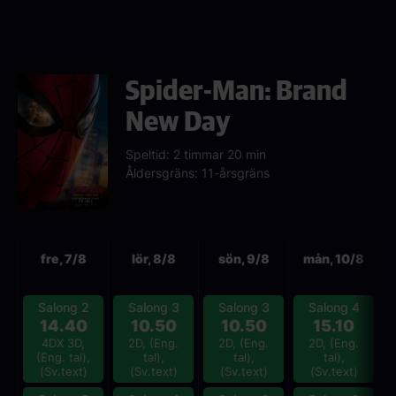
Spider-Man: Brand
New Day
Speltid: 2 timmar 20 min
Åldersgräns: 11-årsgräns
Nästa
fre, 7/8
lör, 8/8
sön, 9/8
mån, 10/8
Salong 2
Salong 3
Salong 3
Salong 4
14.40
10.50
10.50
15.10
4DX 3D,
2D, (Eng.
2D, (Eng.
2D, (Eng.
(Eng. tal),
tal),
tal),
tal),
(Sv.text)
(Sv.text)
(Sv.text)
(Sv.text)