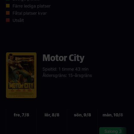
Färre lediga platser
Fåtal platser kvar
Utsålt
Motor City
Speltid: 1 timme 43 min
Åldersgräns: 15-årsgräns
Nästa
fre, 7/8
lör, 8/8
sön, 9/8
mån, 10/8
Salong 3