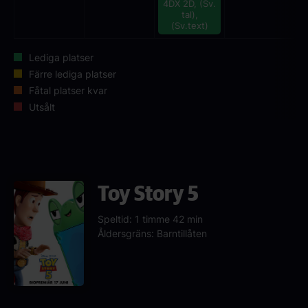
4DX 2D, (Sv.
tal),
(Sv.text)
Lediga platser
Färre lediga platser
Fåtal platser kvar
Utsålt
Toy Story 5
Speltid: 1 timme 42 min
Åldersgräns: Barntillåten