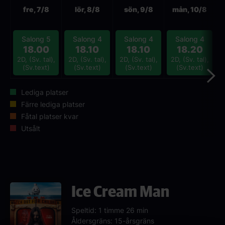
Nästa
fre, 7/8
lör, 8/8
sön, 9/8
mån, 10/8
Salong 5
Salong 4
Salong 4
Salong 4
18.00
18.10
18.10
18.20
2D, (Sv. tal),
2D, (Sv. tal),
2D, (Sv. tal),
2D, (Sv. tal),
2
(Sv.text)
(Sv.text)
(Sv.text)
(Sv.text)
Lediga platser
Färre lediga platser
Fåtal platser kvar
Utsålt
Ice Cream Man
Speltid: 1 timme 26 min
Åldersgräns: 15-årsgräns