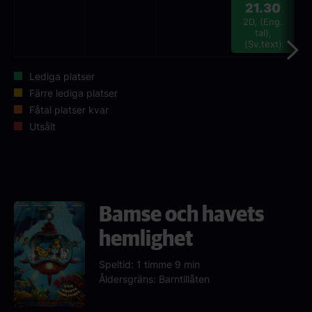
21.30
2D, (Eng.
tal),
(Sv.text)
Lediga platser
Färre lediga platser
Fåtal platser kvar
Utsålt
Bamse och havets
hemlighet
Speltid: 1 timme 9 min
Åldersgräns: Barntillåten