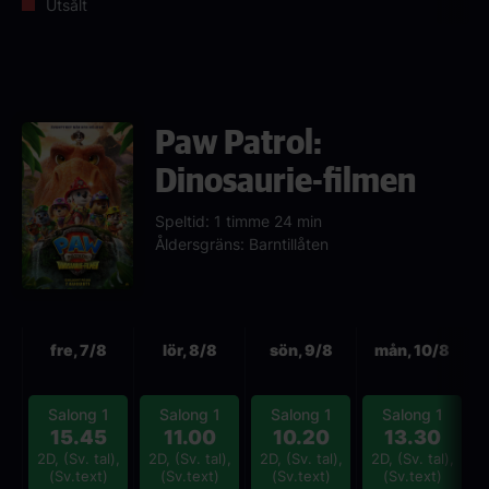
Utsålt
Paw Patrol:
Dinosaurie-filmen
Speltid: 1 timme 24 min
Åldersgräns: Barntillåten
Nästa
fre, 7/8
lör, 8/8
sön, 9/8
mån, 10/8
Salong 1
Salong 1
Salong 1
Salong 1
15.45
11.00
10.20
13.30
2D, (Sv. tal),
2D, (Sv. tal),
2D, (Sv. tal),
2D, (Sv. tal),
2
(Sv.text)
(Sv.text)
(Sv.text)
(Sv.text)