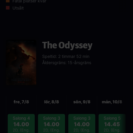
Fåtal platser kvar
Utsålt
The Odyssey
Speltid: 2 timmar 52 min
Åldersgräns: 15-årsgräns
Nästa
fre, 7/8
lör, 8/8
sön, 9/8
mån, 10/8
Salong 4
Salong 3
Salong 3
Salong 5
14.00
14.00
14.00
14.45
2D, (Eng.
2D, (Eng.
2D, (Eng.
2D, (Eng.