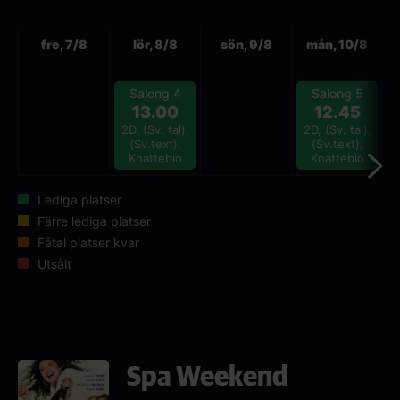
Nästa
fre, 7/8
lör, 8/8
sön, 9/8
mån, 10/8
Salong 4
Salong 5
13.00
12.45
2D, (Sv. tal),
2D, (Sv. tal),
(Sv.text),
(Sv.text),
Knattebio
Knattebio
Lediga platser
Färre lediga platser
Fåtal platser kvar
Utsålt
Spa Weekend