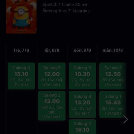
Speltid: 1 timme 30 min
Åldersgräns: 7-årsgräns
Nästa
fre, 7/8
lör, 8/8
sön, 9/8
mån, 10/8
Salong 3
Salong 5
Salong 5
Salong 3
15.10
12.00
10.30
12.50
4
2D, (Sv. tal),
2D, (Sv. tal),
2D, (Sv. tal),
2D, (Sv. tal),
(Sv.text)
(Sv.text)
(Sv.text)
(Sv.text)
Salong 2
Salong 4
Salong 1
13.00
13.20
15.45
4DX 2D, (Sv.
2D, (Sv. tal),
2D, (Sv. tal),
2
tal),
(Sv.text)
(Sv.text)
(Sv.text)
Salong 2
16.10