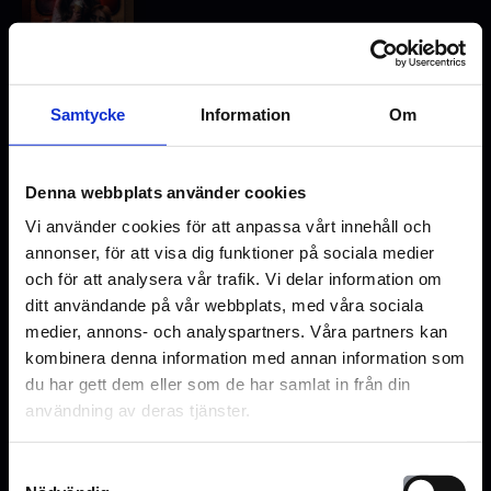
Samtycke
Information
Om
Nästa
fre, 7/8
lör, 8/8
sön, 9/8
mån, 10/8
Denna webbplats använder cookies
Salong 4
Salong 3
Salong 5
21.20
21.20
21.40
Vi använder cookies för att anpassa vårt innehåll och
2D, (Eng.
2D, (Eng.
2D, (Eng.
annonser, för att visa dig funktioner på sociala medier
tal),
tal),
tal),
(Sv.text)
(Sv.text)
(Sv.text)
och för att analysera vår trafik. Vi delar information om
ditt användande på vår webbplats, med våra sociala
Lediga platser
medier, annons- och analyspartners. Våra partners kan
Färre lediga platser
kombinera denna information med annan information som
Fåtal platser kvar
du har gett dem eller som de har samlat in från din
Utsålt
användning av deras tjänster.
Samtyckesval